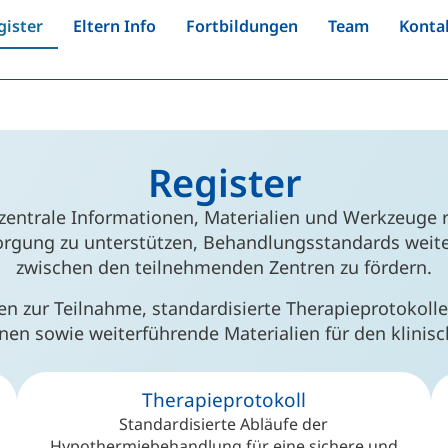
gister
Eltern Info
Fortbildungen
Team
Konta
Register
zentrale Informationen, Materialien und Werkzeuge 
rsorgung zu unterstützen, Behandlungsstandards wei
zwischen den teilnehmenden Zentren zu fördern.
en zur Teilnahme, standardisierte Therapieprotokoll
nen sowie weiterführende Materialien für den klinisc
Therapieprotokoll
Standardisierte Abläufe der
Hypothermiebehandlung für eine sichere und