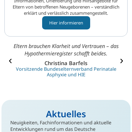
Informationen, Orientierung und Hilfsangebote für
Eltern von betroffenen Neugeborenen – verständlich
erklärt und verlässlich zusammengestellt.
Hier informieren
die
Eltern brauchen Klarheit und Vertrauen – das
e
Hypothermieregister schafft beides.
F
Christina Barfels
Vorsitzende Bundeselternverband Perinatale
Asphyxie und HIE
Aktuelles
Neuigkeiten, Fachinformationen und aktuelle
Entwicklungen rund um das Deutsche