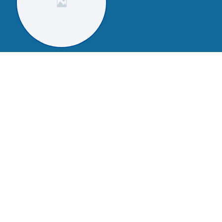
Jonas Becker
Projektmanager
Jonas Becker koordiniert verschiedene Projekte
und sorgt dafür, dass die Forschungsziele
erfolgreich erreicht werden.